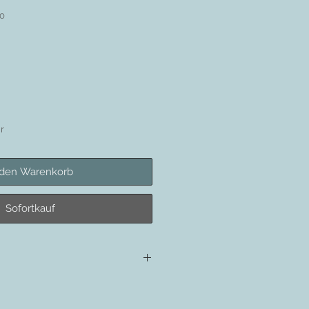
30
r
 den Warenkorb
Sofortkauf
lt: 1dl