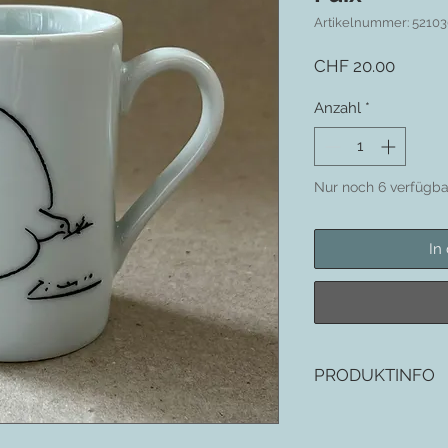
Artikelnummer: 5210
Preis
CHF 20.00
Anzahl
*
Nur noch 6 verfügba
In
PRODUKTINFO
Könitz Porzellan
H: 7,3cm D: 4,8cm Inha