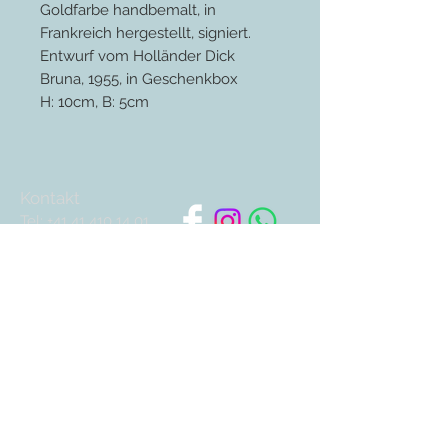
Goldfarbe handbemalt, in
Frankreich hergestellt, signiert.
Entwurf vom Holländer Dick
Bruna, 1955, in Geschenkbox
H: 10cm, B: 5cm
Kontakt
Tel:
+41 41 410 14 01
info@auxartsdufeu.ch
Kreditkarten:
Newsletter abonnieren
Abonnieren