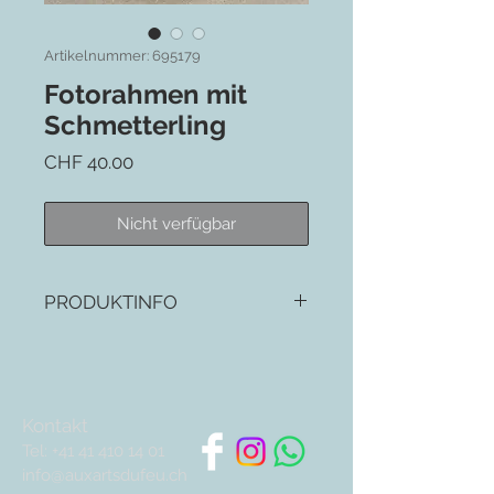
Artikelnummer: 695179
Fotorahmen mit
Schmetterling
Preis
CHF 40.00
Nicht verfügbar
PRODUKTINFO
13cm x 18cm, kann hoch od. quer
aufgestellt werden, cremefarben
emailliert mit doppeltem Perlrand,
rechts oben Schmetterling mit
Kontakt
Strassdeko
Tel:
+41 41 410 14 01
info@auxartsdufeu.ch