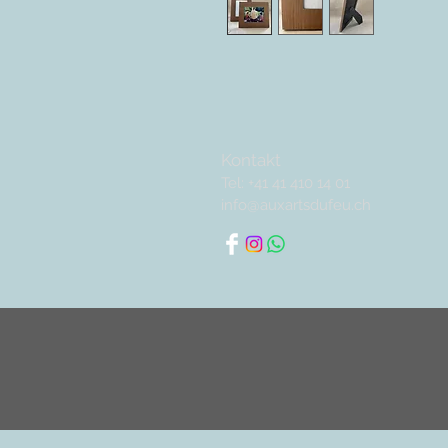
Kontakt
Tel: +41 41 410 14 01
info@auxartsdufeu.ch