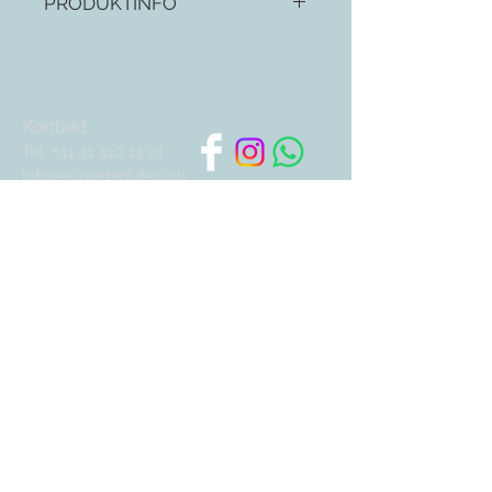
PRODUKTINFO
versilbert, anlaufgeschützt,
ausgestanzte Herzen mit dunkelrotem
Velours unterlegt. Das Fotobuch kann
mit bis zu 101 Bildern in Grösse 10cm x
Kontakt
15cm gefüllt werden ( inkl. Frontseite)
Tel:
+41 41 410 14 01
info@auxartsdufeu.ch
Kreditkarten:
Newsletter abonnieren
Abonnieren