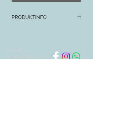
PRODUKTINFO
Länge vom Löffel 11cm
Kontakt
Tel:
+41 41 410 14 01
info@auxartsdufeu.ch
Kreditkarten:
Newsletter abonnieren
Abonnieren